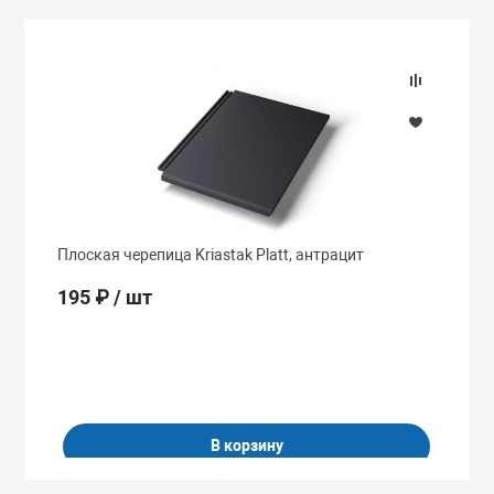
Плоская черепица Kriastak Platt, антрацит
Ф
195 ₽
/ шт
В корзину