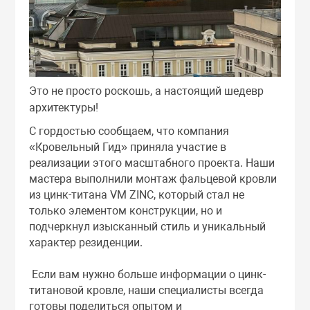
Samaca
Комплектующи
Нестандартный
ая черепица
Vermont
Низкопрофильн
Это не просто роскошь, а настоящий шедевр
архитектуры!
ровля
Кокетки
Плоская
С гордостью сообщаем, что компания
«Кровельный Гид» приняла участие в
есчаная черепица
Прямоугольная
Плоская "под с
реализации этого масштабного проекта. Наши
мастера выполнили монтаж фальцевой кровли
из цинк-титана VM ZINC, который стал не
я система
Welsh Slate
Полька
только элементом конструкции, но и
подчеркнул изысканный стиль и уникальный
характер резиденции.
й декор
Чешуйчатая кл
Средиземномо
Если вам нужно больше информации о цинк-
е окна
титановой кровле, наши специалисты всегда
готовы поделиться опытом и