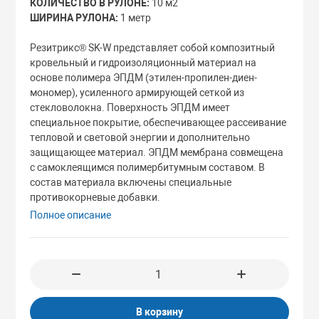
КОЛИЧЕСТВО В РУЛОНЕ:
10 м2
ШИРИНА РУЛОНА:
1 метр
зопасности
Резитрикс® SK-W представляет собой композитный
кровельный и гидроизоляционный материал на
основе полимера ЭПДМ (этилен-пропилен-диен-
мономер), усиленного армирующей сеткой из
стекловолокна. Поверхность ЭПДМ имеет
специальное покрытие, обеспечивающее рассеивание
тепловой и световой энергии и дополнительно
защищающее материал. ЭПДМ мембрана совмещена
с самоклеящимся полимербитумным составом. В
состав материала включены специальные
противокорневые добавки.
Полное описание
В корзину