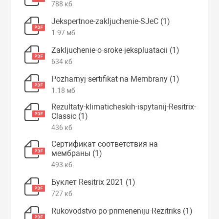
788 кб
Jekspertnoe-zakljuchenie-SJeC (1)
1.97 мб
Zakljuchenie-o-sroke-jekspluatacii (1)
634 кб
Pozharnyj-sertifikat-na-Membrany (1)
1.18 мб
Rezultaty-klimaticheskih-ispytanij-Resitrix-
Classic (1)
436 кб
Сертификат соответствия на
мембраны (1)
493 кб
Буклет Resitrix 2021 (1)
727 кб
Rukovodstvo-po-primeneniju-Rezitriks (1)