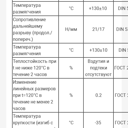
Температура
°С
+130±10
DIN
размягчения
Сопротивление
дальнейшему
Н/мм
21/17
DIN 
разрыву (продол./
попереч.)
Температура
°С
+130±10
DIN
размягчения
Теплостойкость при
Вздутия и
t не ниже 120°С в
%
подтеки
ГОСТ 
течение 2 часов
отсутствуют
Изменение
линейных размеров
при t=120°С в
%
0.2
ГОСТ 
течение не менее 2
часов
Температура
хрупкости (изгиб с
°С
-35
ГОСТ 