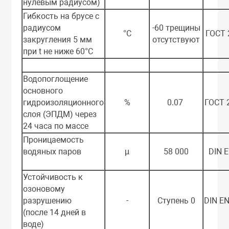
нулевым радиусом)
Гибкость на брусе с
радиусом
-60 трещины
°С
ГОСТ 
закругления 5 мм
отсутствуют
при t не ниже 60°С
Водопоглощение
основного
гидроизоляционного
%
0.07
ГОСТ 
слоя (ЭПДМ) через
24 часа по массе
Проницаемость
водяных паров
µ
58 000
DIN 
Устойчивость к
озоновому
разрушению
-
Ступень 0
DIN E
(после 14 дней в
воде)