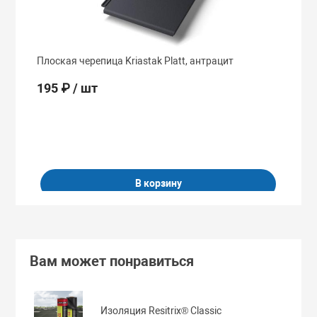
Плоская черепица Kriastak Platt, антрацит
Ф
195 ₽
/ шт
В корзину
Вам может понравиться
Изоляция Resitrix® Classic