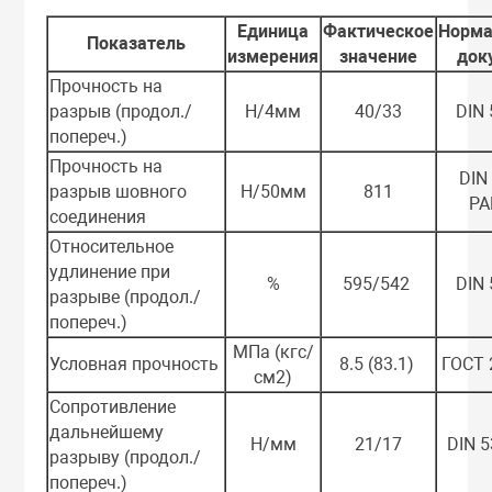
Единица
Фактическое
Норм
Показатель
измерения
значение
док
Прочность на
разрыв (продол./
Н/4мм
40/33
DIN
попереч.)
Прочность на
DIN
разрыв шовного
Н/50мм
811
PA
соединения
Относительное
удлинение при
%
595/542
DIN
разрыве (продол./
попереч.)
МПа (кгс/
Условная прочность
8.5 (83.1)
ГОСТ 
см2)
Сопротивление
дальнейшему
Н/мм
21/17
DIN 
разрыву (продол./
попереч.)